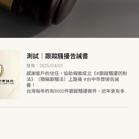
測試｜跟蹤騷擾告誡書
發佈：2025/04/01
感謝客戶的信任，協助報案成立《#跟蹤騷擾防制
法》（簡稱跟騷法）上路後 #台中市首張告誡
書！
台灣每年約有8000件跟蹤騷擾案件，近年更有多
起求愛不成反釀殺機的案件，但在跟騷法立法之
前，除